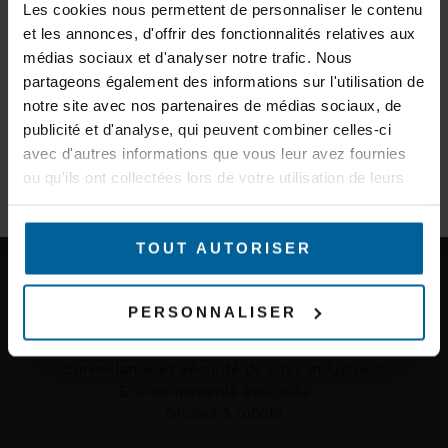
d’experts et des informations sur les nouveaux produits.
Les cookies nous permettent de personnaliser le contenu
et les annonces, d'offrir des fonctionnalités relatives aux
E-mail
médias sociaux et d'analyser notre trafic. Nous
partageons également des informations sur l'utilisation de
notre site avec nos partenaires de médias sociaux, de
Secteur d'activité
GARDEZ LE
publicité et d'analyse, qui peuvent combiner celles-ci
CONTACT
avec d'autres informations que vous leur avez fournies
ou qu'ils ont collectées lors de votre utilisation de leurs
MARCHÉS
S'INSCRIRE À LA NEWSLETTER
services.
Trains & Métros
Tramways & Bus
TOUT AUTORISER
AGV, AMR & robots logistiques
Ponts roulants, portiques et grues
Mines & Carrières
PERSONNALISER
Production et automatisation industrielle
Couverture WiFi
Surveillance et Sécurité de sites industriels
Environnements explosifs
Drones & robots