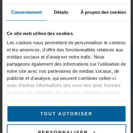
Consentement
Détails
À propos des cookies
Ce site web utilise des cookies.
S'inscrire
Les cookies nous permettent de personnaliser le contenu
et les annonces, d'offrir des fonctionnalités relatives aux
médias sociaux et d'analyser notre trafic. Nous
partageons également des informations sur l'utilisation de
notre site avec nos partenaires de médias sociaux, de
GARDEZ LE
publicité et d'analyse, qui peuvent combiner celles-ci
CONTACT
avec d'autres informations que vous leur avez fournies
ou qu'ils ont collectées lors de votre utilisation de leurs
MARCHÉS
services.
Trains & Métros
Tramways & Bus
TOUT AUTORISER
AGV, AMR & robots logistiques
Ponts roulants, portiques et grues
Mines & Carrières
PERSONNALISER