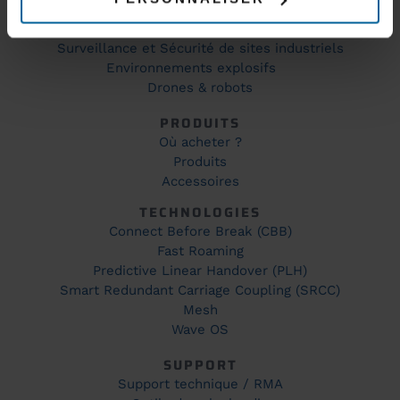
Production et automatisation industrielle
Couverture WiFi
Surveillance et Sécurité de sites industriels
Environnements explosifs
Drones & robots
PRODUITS
Où acheter ?
Produits
Accessoires
TECHNOLOGIES
Connect Before Break (CBB)
Fast Roaming
Predictive Linear Handover (PLH)
Smart Redundant Carriage Coupling (SRCC)
Mesh
Wave OS
SUPPORT
Support technique / RMA