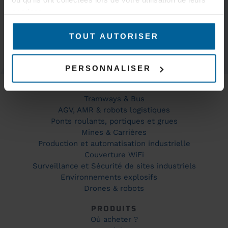
services.
TOUT AUTORISER
GARDEZ LE
CONTACT
PERSONNALISER
MARCHÉS
Trains & Métros
Tramways & Bus
AGV, AMR & robots logistiques
Ponts roulants, portiques et grues
Mines & Carrières
Production et automatisation industrielle
Couverture WiFi
Surveillance et Sécurité de sites industriels
Environnements explosifs
Drones & robots
PRODUITS
Où acheter ?