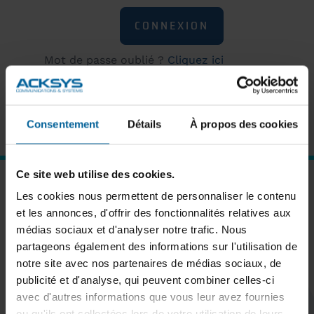
Mot de passe oublié ?
Cliquez ici
pour réinitialiser
Nouvel utilisateur ?
Cliquez ici pour
vous inscrire
Consentement
Détails
À propos des cookies
Ce site web utilise des cookies.
ABONNEZ-VOUS À NOTRE NEWSLETTER
Les cookies nous permettent de personnaliser le contenu
et les annonces, d'offrir des fonctionnalités relatives aux
médias sociaux et d'analyser notre trafic. Nous
partageons également des informations sur l'utilisation de
notre site avec nos partenaires de médias sociaux, de
S'inscrire
publicité et d'analyse, qui peuvent combiner celles-ci
avec d'autres informations que vous leur avez fournies
ou qu'ils ont collectées lors de votre utilisation de leurs