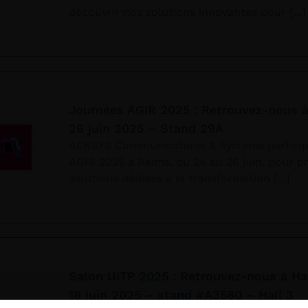
découvrir nos solutions innovantes pour
Journées AGIR 2025 : Retrouvez-nous 
26 juin 2025 – Stand 29A
ACKSYS Communications & Systems particip
AGIR 2025 à Reims, du 24 au 26 juin, pour p
solutions dédiées à la transformation
Salon UITP 2025 : Retrouvez-nous à H
18 juin 2025 – stand #A3580 – Hall 3