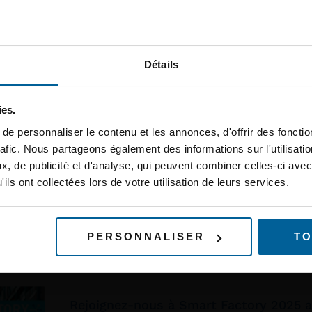
ACKSYS Communications & Systems particip
2025 qui se tiendra à Hambourg, l’événemen
ption à la newsletter
pour les acteurs mondiaux du transport pub
ous à notre newsletter et recevez des conseils d’experts 
Détails
ns sur les nouveaux produits.
ies.
ACKSYS Communications & Systems se
e personnaliser le contenu et les annonces, d'offrir des fonctio
salon European Light Rail 2025 les 19 
rafic. Nous partageons également des informations sur l'utilisati
ctivité
l’hôtel Barceló de Malaga.
, de publicité et d'analyse, qui peuvent combiner celles-ci avec
Nous aurons le plaisir de partager cet évén
ils ont collectées lors de votre utilisation de leurs services.
partenaire Becolve Digital pour vous présent
innovantes dédiées aux réseaux de tramway
S'INSCRIRE À LA NEWSLETTER
PERSONNALISER
TO
Rejoignez-nous à Smart Factory 2025 a