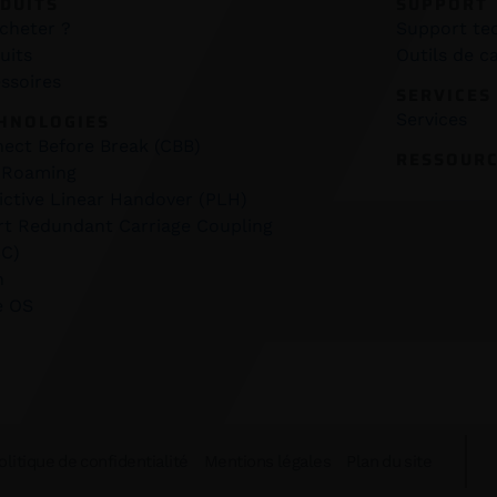
DUITS
SUPPORT
cheter ?
Support te
uits
Outils de ca
ssoires
SERVICES
HNOLOGIES
Services
ect Before Break (CBB)
RESSOUR
 Roaming
ictive Linear Handover (PLH)
t Redundant Carriage Coupling
C)
h
e OS
olitique de confidentialité
Mentions légales
Plan du site