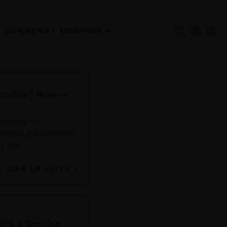
S
OÙ ACHETER ?
ENTREPRISE
tobre | Paris –
s sans fil
bustes garantissent
nt une
LIRE LA SUITE »
SYS & Becolve