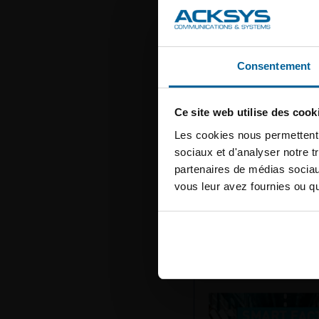
Inscri
Inscrivez-v
Consentement
informatio
E-mail
Ce site web utilise des cook
Les cookies nous permettent d
sociaux et d'analyser notre t
Secteur d'a
partenaires de médias sociaux
vous leur avez fournies ou qu'