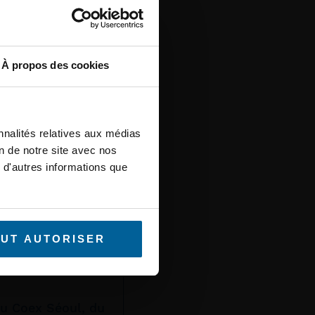
era au salon UITP
t incontournable
lic. Nous
LIRE LA SUITE »
et des
À propos des cookies
ra présent au
nnalités relatives aux médias
et 20 mars 2025, à
on de notre site avec nos
 d'autres informations que
ement avec notre
er nos solutions
s
LIRE LA SUITE »
UT AUTORISER
u Coex Séoul, du