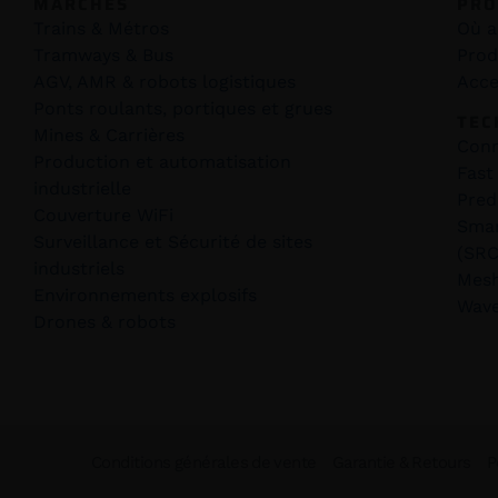
MARCHÉS
PRO
Trains & Métros
Où a
Tramways & Bus
Prod
AGV, AMR & robots logistiques
Acce
Ponts roulants, portiques et grues
TEC
Mines & Carrières
Conn
Production et automatisation
Fast
industrielle
Pred
Couverture WiFi
Smar
Surveillance et Sécurité de sites
(SRC
industriels
Mes
Environnements explosifs
Wav
Drones & robots
Conditions générales de vente
Garantie & Retours
P