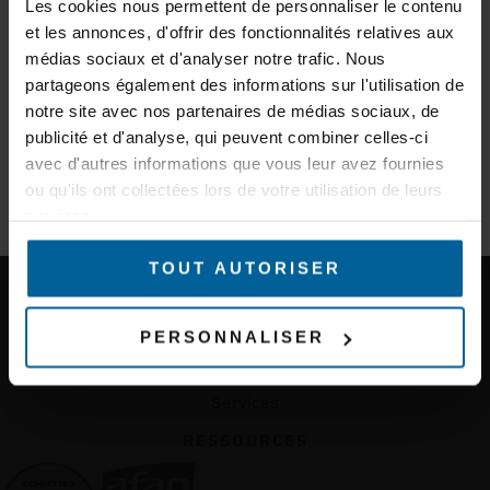
d’experts et des informations sur les nouveaux produits.
Les cookies nous permettent de personnaliser le contenu
Où acheter ?
et les annonces, d'offrir des fonctionnalités relatives aux
Produits
E-mail
médias sociaux et d'analyser notre trafic. Nous
Accessoires
partageons également des informations sur l'utilisation de
TECHNOLOGIES
notre site avec nos partenaires de médias sociaux, de
Secteur d'activité
Connect Before Break (CBB)
publicité et d'analyse, qui peuvent combiner celles-ci
Fast Roaming
avec d'autres informations que vous leur avez fournies
Predictive Linear Handover (PLH)
ou qu'ils ont collectées lors de votre utilisation de leurs
Smart Redundant Carriage Coupling (SRCC)
S'INSCRIRE À LA NEWSLETTER
services.
Mesh
Wave OS
TOUT AUTORISER
SUPPORT
Support technique / RMA
PERSONNALISER
Outils de calcul radio
SERVICES
Services
RESSOURCES