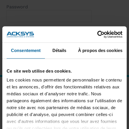
Password
Remember Me
Forgot password?
Click here to reset
Consentement
Détails
À propos des cookies
New User?
Click here to register
Ce site web utilise des cookies.
Les cookies nous permettent de personnaliser le contenu
et les annonces, d'offrir des fonctionnalités relatives aux
SUBSCRIBE TO OUR NEWSLETTER
médias sociaux et d'analyser notre trafic. Nous
partageons également des informations sur l'utilisation de
notre site avec nos partenaires de médias sociaux, de
publicité et d'analyse, qui peuvent combiner celles-ci
avec d'autres informations que vous leur avez fournies
Subscribe
ou qu'ils ont collectées lors de votre utilisation de leurs