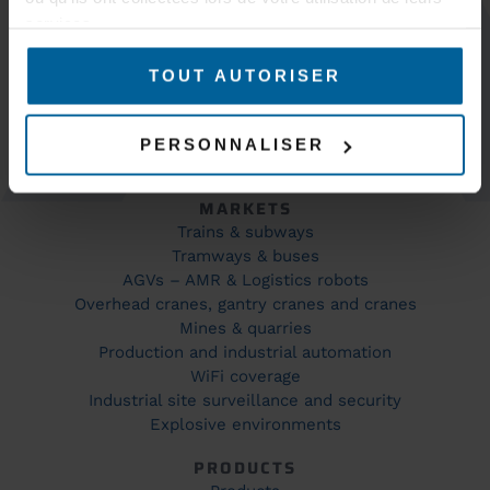
services.
TOUT AUTORISER
KEEP IN TOUCH
PERSONNALISER
MARKETS
Trains & subways
Tramways & buses
AGVs – AMR & Logistics robots
Overhead cranes, gantry cranes and cranes
Mines & quarries
Production and industrial automation
WiFi coverage
Industrial site surveillance and security
Explosive environments
PRODUCTS