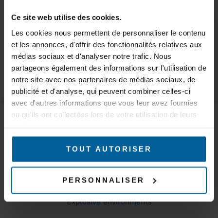
Subscribe
Ce site web utilise des cookies.
Les cookies nous permettent de personnaliser le contenu
et les annonces, d'offrir des fonctionnalités relatives aux
médias sociaux et d'analyser notre trafic. Nous
partageons également des informations sur l'utilisation de
KEEP IN TOUCH
notre site avec nos partenaires de médias sociaux, de
publicité et d'analyse, qui peuvent combiner celles-ci
avec d'autres informations que vous leur avez fournies
MARKETS
ou qu'ils ont collectées lors de votre utilisation de leurs
Trains & subways
services.
Tramways & buses
AGVs – AMR & Logistics robots
Overhead cranes, gantry cranes and cranes
TOUT AUTORISER
Mines & quarries
Production and industrial automation
PERSONNALISER
WiFi coverage
Industrial site surveillance and security
Explosive environments