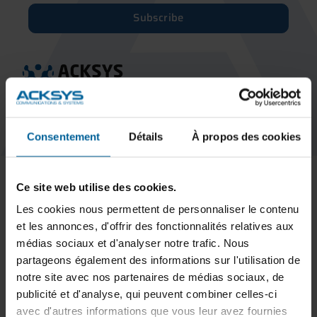
Subscribe
KEEP IN TOUCH
Consentement
Détails
À propos des cookies
MARKETS
Trains & subways
Ce site web utilise des cookies.
Tramways & buses
AGVs – AMR & Logistics robots
Les cookies nous permettent de personnaliser le contenu
Overhead cranes, gantry cranes and cranes
et les annonces, d'offrir des fonctionnalités relatives aux
Mines & quarries
médias sociaux et d'analyser notre trafic. Nous
Production and industrial automation
partageons également des informations sur l'utilisation de
WiFi coverage
notre site avec nos partenaires de médias sociaux, de
Industrial site surveillance and security
publicité et d'analyse, qui peuvent combiner celles-ci
Explosive environments
avec d'autres informations que vous leur avez fournies