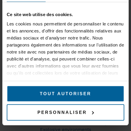
Subscribe
Ce site web utilise des cookies.
Les cookies nous permettent de personnaliser le contenu
et les annonces, d'offrir des fonctionnalités relatives aux
médias sociaux et d'analyser notre trafic. Nous
partageons également des informations sur l'utilisation de
KEEP IN TOUCH
notre site avec nos partenaires de médias sociaux, de
publicité et d'analyse, qui peuvent combiner celles-ci
avec d'autres informations que vous leur avez fournies
MARKETS
ou qu'ils ont collectées lors de votre utilisation de leurs
Trains & subways
services.
Tramways & buses
AGVs – AMR & Logistics robots
TOUT AUTORISER
Overhead cranes, gantry cranes and cranes
Mines & quarries
Production and industrial automation
PERSONNALISER
WiFi coverage
Industrial site surveillance and security
Explosive environments