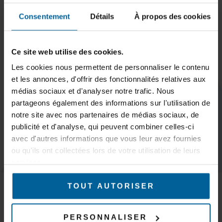
SUBSCRIBE TO OUR NEWSLETTER
Consentement
Détails
À propos des cookies
Ce site web utilise des cookies.
Les cookies nous permettent de personnaliser le contenu
Subscribe
et les annonces, d'offrir des fonctionnalités relatives aux
médias sociaux et d'analyser notre trafic. Nous
partageons également des informations sur l'utilisation de
notre site avec nos partenaires de médias sociaux, de
publicité et d'analyse, qui peuvent combiner celles-ci
avec d'autres informations que vous leur avez fournies
KEEP IN TOUCH
ou qu'ils ont collectées lors de votre utilisation de leurs
services.
MARKETS
TOUT AUTORISER
Trains & subways
Tramways & buses
AGVs – AMR & Logistics robots
PERSONNALISER
Overhead cranes, gantry cranes and cranes