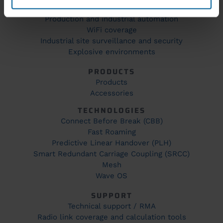
Mines & quarries
Production and industrial automation
WiFi coverage
Industrial site surveillance and security
Explosive environments
PRODUCTS
Products
Accessories
TECHNOLOGIES
Connect Before Break (CBB)
Fast Roaming
Predictive Linear Handover (PLH)
Smart Redundant Carriage Coupling (SRCC)
Mesh
Wave OS
SUPPORT
Technical support / RMA
Radio link coverage and calculation tools