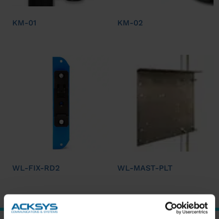
KM-01
KM-02
WL-FIX-RD2
WL-MAST-PLT