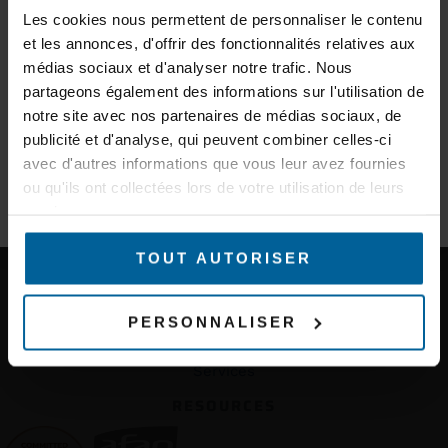
d’experts et des informations sur les nouveaux produits.
Les cookies nous permettent de personnaliser le contenu
PRODUCTS
et les annonces, d'offrir des fonctionnalités relatives aux
Products
E-mail
Accessories
médias sociaux et d'analyser notre trafic. Nous
partageons également des informations sur l'utilisation de
TECHNOLOGIES
notre site avec nos partenaires de médias sociaux, de
Connect Before Break (CBB)
Secteur d'activité
publicité et d'analyse, qui peuvent combiner celles-ci
Fast Roaming
avec d'autres informations que vous leur avez fournies
Predictive Linear Handover (PLH)
ou qu'ils ont collectées lors de votre utilisation de leurs
Smart Redundant Carriage Coupling (SRCC)
S'INSCRIRE À LA NEWSLETTER
Mesh
services.
Wave OS
TOUT AUTORISER
SUPPORT
Technical support / RMA
Radio link coverage and calculation tools
PERSONNALISER
SERVICES
Services
RESOURCES