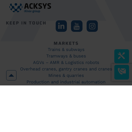
KEEP IN TOUCH
MARKETS
Trains & subways
Tramways & buses
AGVs – AMR & Logistics robots
Overhead cranes, gantry cranes and cranes
Mines & quarries
Production and industrial automation
WiFi coverage
Industrial site surveillance and security
Explosive environments
PRODUCTS
Products
Accessories