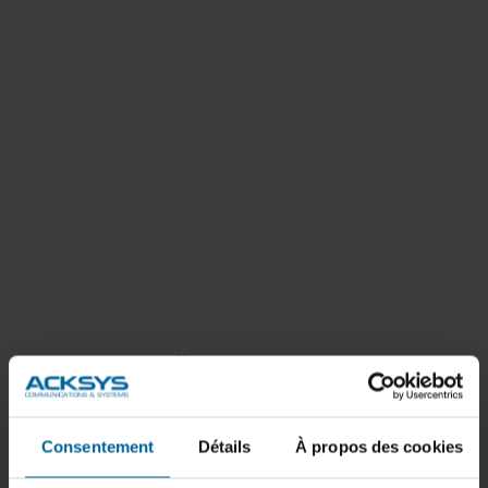
HOWTO_Configure_WaveManager_As
External
Syslog_Server_APNUS045.pdf
Consentement
Détails
À propos des cookies
TÉLÉCHARGER