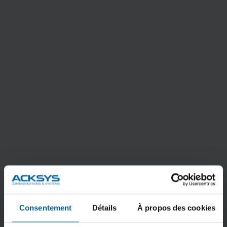
HOWTO_Set-up-your-Cellular-
Router_V01_APNUS034.pdf
TÉLÉCHARGER
Consentement
Détails
À propos des cookies