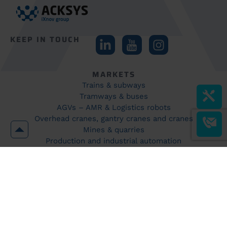
KEEP IN TOUCH
MARKETS
Trains & subways
Tramways & buses
AGVs – AMR & Logistics robots
Overhead cranes, gantry cranes and cranes
Mines & quarries
Production and industrial automation
WiFi coverage
Industrial site surveillance and security
Explosive environments
PRODUCTS
Products
Accessories