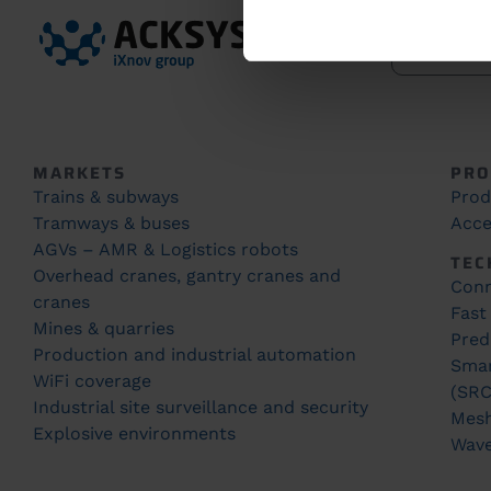
MARKETS
PRO
Trains & subways
Prod
Tramways & buses
Acce
AGVs – AMR & Logistics robots
TEC
Overhead cranes, gantry cranes and
Conn
cranes
Fast
Mines & quarries
Pred
Production and industrial automation
Smar
WiFi coverage
(SRC
Industrial site surveillance and security
Mes
Explosive environments
Wav