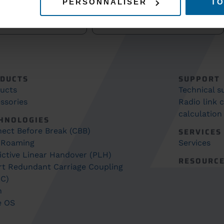
PERSONNALISER
TO
SUBSCRIBE TO O
DUCTS
SUPPORT
ucts
Technical 
ssories
Radio link 
calculation
HNOLOGIES
ect Before Break (CBB)
SERVICES
 Roaming
Services
ictive Linear Handover (PLH)
RESOURC
t Redundant Carriage Coupling
C)
h
e OS