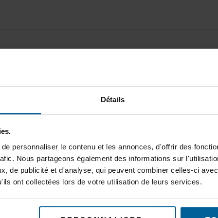
Détails
Remember Me
ies.
Forgot password?
Click here to re
e personnaliser le contenu et les annonces, d'offrir des fonctio
New User?
Click here to regis
rafic. Nous partageons également des informations sur l'utilisati
, de publicité et d'analyse, qui peuvent combiner celles-ci avec
ils ont collectées lors de votre utilisation de leurs services.