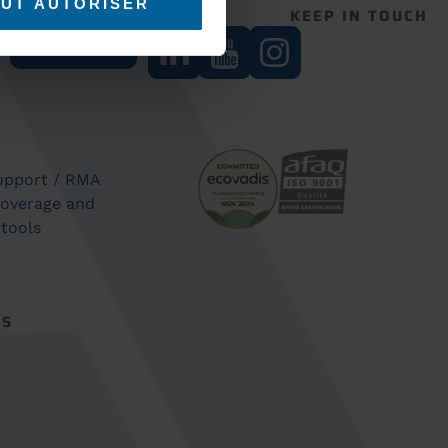
UT AUTORISER
UR NEWSLETTER
KEEP IN TOUCH
Subscribe
support / RMA
coverage and
 tools
ES