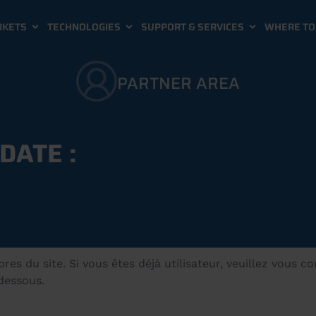
KETS
TECHNOLOGIES
SUPPORT & SERVICES
WHERE TO 
PARTNER AREA
DATE :
s du site. Si vous êtes déjà utilisateur, veuillez vous c
-dessous.