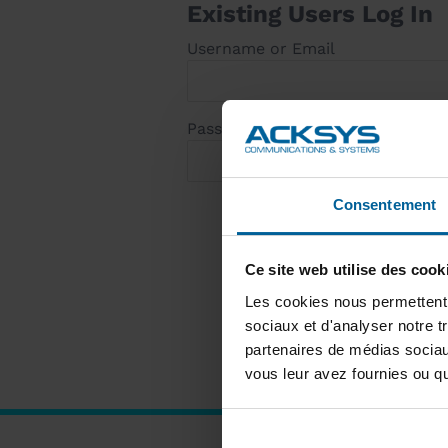
Existing Users Log In
Username or Email
Password
Consentement
Ce site web utilise des cook
Les cookies nous permettent d
sociaux et d'analyser notre t
partenaires de médias sociaux
vous leur avez fournies ou qu'