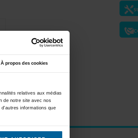
S
C
À propos des cookies
set
nnalités relatives aux médias
ter
on de notre site avec nos
 d'autres informations que