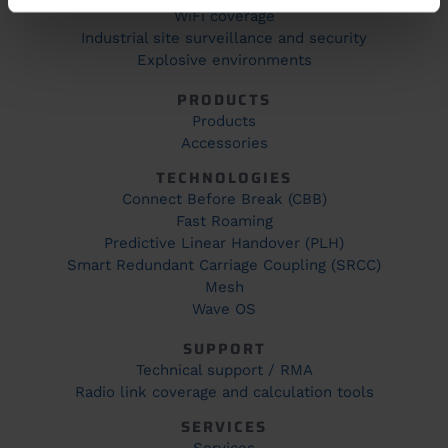
WiFi coverage
Industrial site surveillance and security
Explosive environments
PRODUCTS
Products
Accessories
TECHNOLOGIES
Connect Before Break (CBB)
Fast Roaming
Predictive Linear Handover (PLH)
Smart Redundant Carriage Coupling (SRCC)
Mesh
Wave OS
SUPPORT
Technical support / RMA
Radio link coverage and calculation tools
SERVICES
Services