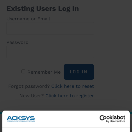
Existing Users Log In
Username or Email
Password
Remember Me
Forgot password?
Click here to reset
New User?
Click here to register
SUBSCRIBE TO OUR NEWSLETTER