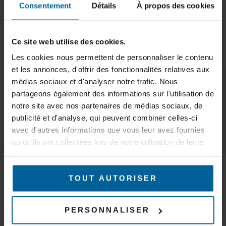
Consentement
Détails
À propos des cookies
Ce site web utilise des cookies.
Subscribe
Les cookies nous permettent de personnaliser le contenu
et les annonces, d'offrir des fonctionnalités relatives aux
médias sociaux et d'analyser notre trafic. Nous
partageons également des informations sur l'utilisation de
notre site avec nos partenaires de médias sociaux, de
publicité et d'analyse, qui peuvent combiner celles-ci
KEEP IN TOUCH
avec d'autres informations que vous leur avez fournies
ou qu'ils ont collectées lors de votre utilisation de leurs
services.
MARKETS
Trains & subways
TOUT AUTORISER
Tramways & buses
AGVs – AMR & Logistics robots
Overhead cranes, gantry cranes and cranes
PERSONNALISER
Mines & quarries
Production and industrial automation