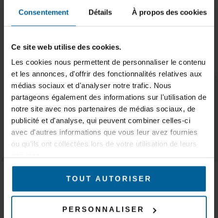
SUBSCRIBE TO OUR NEWSLETTER
Consentement
Détails
À propos des cookies
Ce site web utilise des cookies.
Les cookies nous permettent de personnaliser le contenu
Subscribe
et les annonces, d'offrir des fonctionnalités relatives aux
médias sociaux et d'analyser notre trafic. Nous
partageons également des informations sur l'utilisation de
notre site avec nos partenaires de médias sociaux, de
publicité et d'analyse, qui peuvent combiner celles-ci
KEEP IN TOUCH
avec d'autres informations que vous leur avez fournies
ou qu'ils ont collectées lors de votre utilisation de leurs
services.
MARKETS
Trains & subways
TOUT AUTORISER
Tramways & buses
AGVs – AMR & Logistics robots
Overhead cranes, gantry cranes and cranes
PERSONNALISER
Mines & quarries