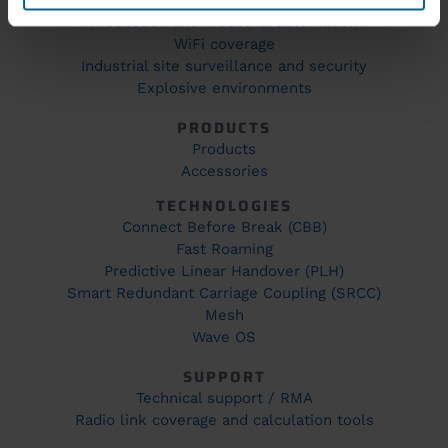
Production and industrial automation
WiFi coverage
Industrial site surveillance and security
Explosive environments
PRODUCTS
Products
Accessories
TECHNOLOGIES
Connect Before Break (CBB)
Fast Roaming
Predictive Linear Handover (PLH)
Smart Redundant Carriage Coupling (SRCC)
Mesh
Wave OS
SUPPORT
Technical support / RMA
Radio link coverage and calculation tools