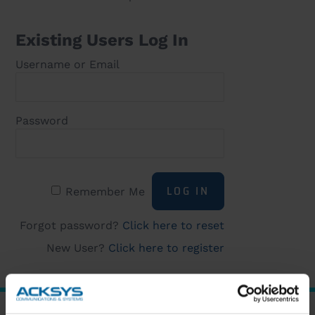
Existing Users Log In
Username or Email
Password
Remember Me
Forgot password?
Click here to reset
New User?
Click here to register