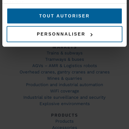
services.
TOUT AUTORISER
KEEP IN TOUCH
PERSONNALISER
MARKETS
Trains & subways
Tramways & buses
AGVs – AMR & Logistics robots
Overhead cranes, gantry cranes and cranes
Mines & quarries
Production and industrial automation
WiFi coverage
Industrial site surveillance and security
Explosive environments
PRODUCTS
Products
Accessories