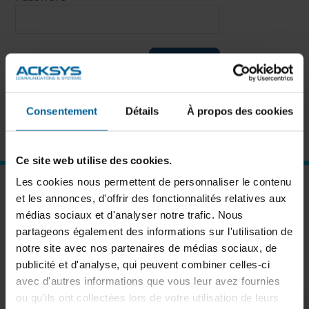
Remember Me
Forgot password?
Click here to reset
Consentement
Détails
À propos des cookies
New User?
Click here to register
Ce site web utilise des cookies.
Les cookies nous permettent de personnaliser le contenu
SUBSCRIBE TO OUR NEWSLETTER
et les annonces, d'offrir des fonctionnalités relatives aux
médias sociaux et d'analyser notre trafic. Nous
partageons également des informations sur l'utilisation de
notre site avec nos partenaires de médias sociaux, de
publicité et d'analyse, qui peuvent combiner celles-ci
Subscribe
avec d'autres informations que vous leur avez fournies
ou qu'ils ont collectées lors de votre utilisation de leurs