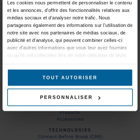
Les cookies nous permettent de personnaliser le contenu
KEEP IN TOUCH
et les annonces, d'offrir des fonctionnalités relatives aux
médias sociaux et d'analyser notre trafic. Nous
partageons également des informations sur l'utilisation de
MARKETS
notre site avec nos partenaires de médias sociaux, de
Trains & subways
publicité et d'analyse, qui peuvent combiner celles-ci
Tramways & buses
avec d'autres informations que vous leur avez fournies
AGVs – AMR & Logistics robots
ou qu'ils ont collectées lors de votre utilisation de leurs
Overhead cranes, gantry cranes and cranes
services.
Mines & quarries
Production and industrial automation
TOUT AUTORISER
WiFi coverage
Industrial site surveillance and security
Explosive environments
PERSONNALISER
PRODUCTS
Products
Accessories
TECHNOLOGIES
Connect Before Break (CBB)