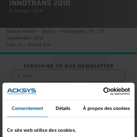
INNOTRANS 2018
8 January 2018
Messe Berlin – Berlin – Allemagne | 18 – 21
September 2018
Hall 4.1 – Stand 324
SUBSCRIBE TO OUR NEWSLETTER
Subscribe
Consentement
Détails
À propos des cookies
Ce site web utilise des cookies.