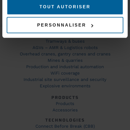
TOUT AUTORISER
KEEP IN TOUCH
PERSONNALISER
MARKETS
Trains & subways
Tramways & buses
AGVs – AMR & Logistics robots
Overhead cranes, gantry cranes and cranes
Mines & quarries
Production and industrial automation
WiFi coverage
Industrial site surveillance and security
Explosive environments
PRODUCTS
Products
Accessories
TECHNOLOGIES
Connect Before Break (CBB)