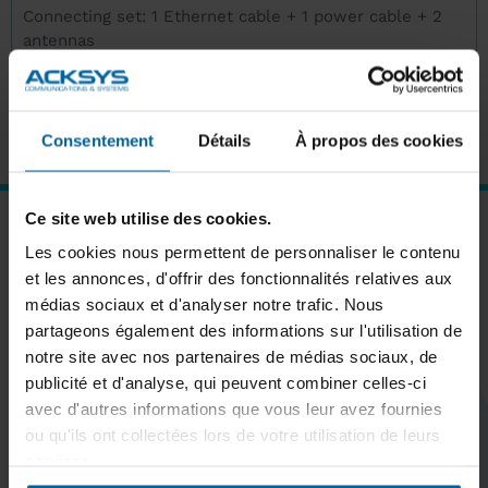
Connecting set: 1 Ethernet cable + 1 power cable + 2
antennas
Consentement
Détails
À propos des cookies
Ce site web utilise des cookies.
SUBSCRIBE TO OUR NEWSLETTER
Les cookies nous permettent de personnaliser le contenu
et les annonces, d'offrir des fonctionnalités relatives aux
médias sociaux et d'analyser notre trafic. Nous
partageons également des informations sur l'utilisation de
notre site avec nos partenaires de médias sociaux, de
Subscribe
publicité et d'analyse, qui peuvent combiner celles-ci
avec d'autres informations que vous leur avez fournies
ou qu'ils ont collectées lors de votre utilisation de leurs
services.