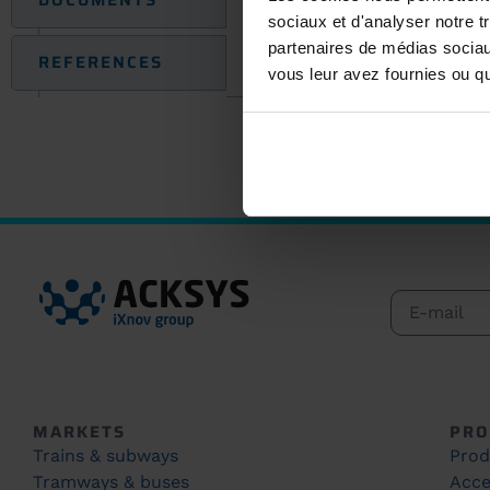
sociaux et d'analyser notre t
partenaires de médias sociaux
REFERENCES
vous leur avez fournies ou qu'
MARKETS
PRO
Trains & subways
Prod
Tramways & buses
Acce