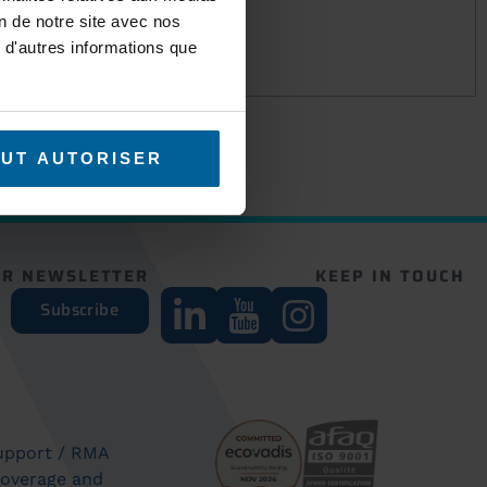
on de notre site avec nos
 d'autres informations que
UT AUTORISER
UR NEWSLETTER
KEEP IN TOUCH
Subscribe
support / RMA
coverage and