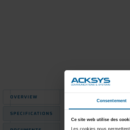
OVERVIEW
Ultra lock waterproof 4-poi
Consentement
SPECIFICATIONS
Ce site web utilise des cook
Les cookies nous permettent d
DOCUMENTS