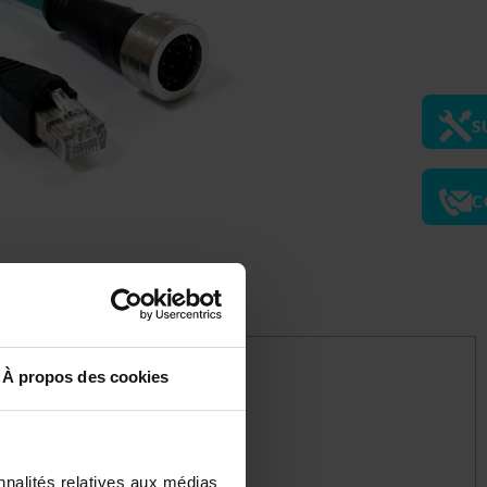
S
C
À propos des cookies
nnalités relatives aux médias