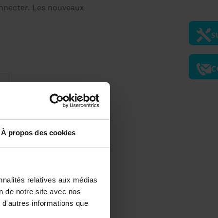
onnecter. Les nouveaux
S
C
À propos des cookies
set
nnalités relatives aux médias
on de notre site avec nos
ter
 d'autres informations que