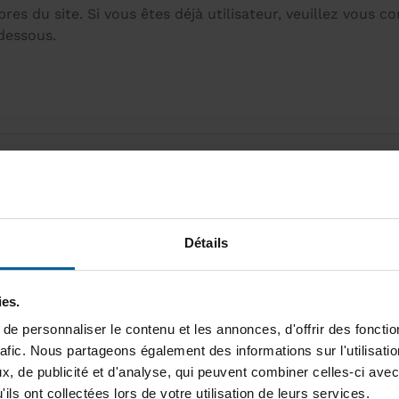
s du site. Si vous êtes déjà utilisateur, veuillez vous c
-dessous.
Détails
Remember Me
ies.
Forgot password?
Click here to re
e personnaliser le contenu et les annonces, d'offrir des fonctio
rafic. Nous partageons également des informations sur l'utilisati
New User?
Click here to regis
, de publicité et d'analyse, qui peuvent combiner celles-ci avec
ils ont collectées lors de votre utilisation de leurs services.