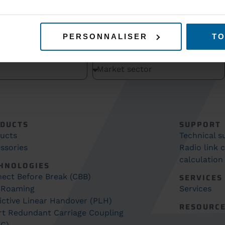
PERSONNALISER
TO
SUBSCRIBE TO O
DUCTS
SUPPORT
ucts
Technical 
ssories
Radio link 
calculation
HNOLOGIES
ect Before Break (CBB)
SERVICES
 Roaming
Services
ictive Linear Handover (PLH)
RESOURC
t Redundant Carriage Coupling
C)