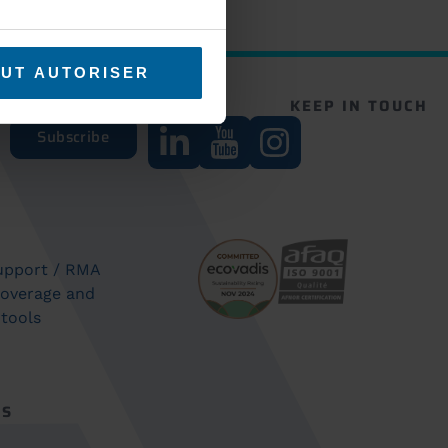
UT AUTORISER
UR NEWSLETTER
KEEP IN TOUCH
Subscribe
support / RMA
coverage and
 tools
ES