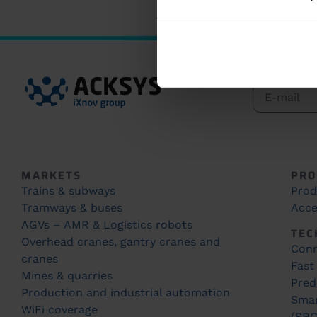
MARKETS
PRO
Trains & subways
Prod
Tramways & buses
Acce
AGVs – AMR & Logistics robots
TEC
Overhead cranes, gantry cranes and
Conn
cranes
Fast
Mines & quarries
Pred
Production and industrial automation
Smar
WiFi coverage
(SRC