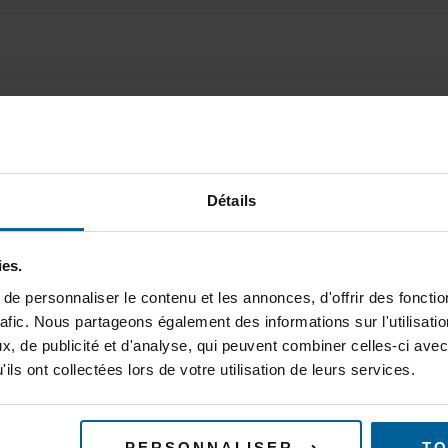
with a 2.4.6 firmware or a prior one
Détails
ntial risk for your product. If the upgrade is interrupted, the 
product to Acksys
ies.
e personnaliser le contenu et les annonces, d'offrir des fonctio
rafic. Nous partageons également des informations sur l'utilisati
, de publicité et d'analyse, qui peuvent combiner celles-ci avec
ils ont collectées lors de votre utilisation de leurs services.
SUBSCRIBE TO O
PERSONNALISER
TO