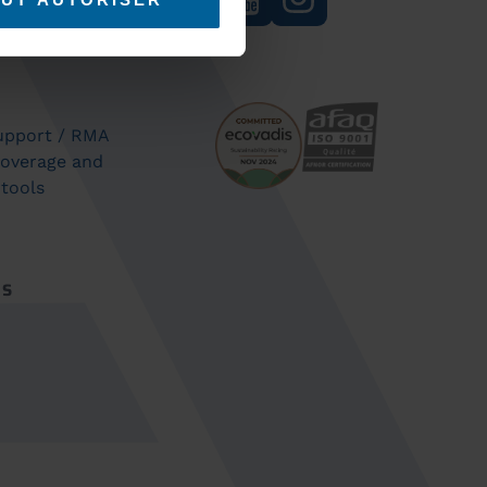
support / RMA
coverage and
 tools
ES