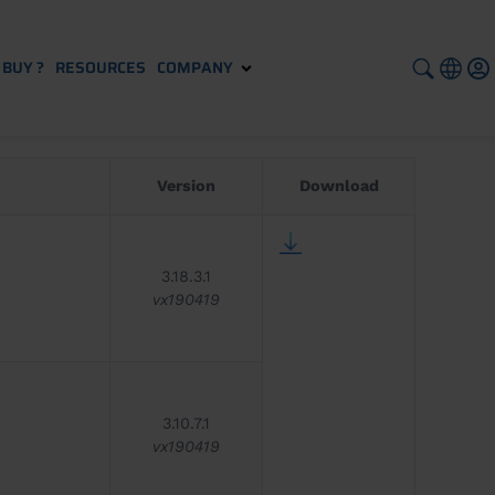
BUY ?
RESOURCES
COMPANY
Version
Download
3.18.3.1
vx190419
3.10.7.1
vx190419