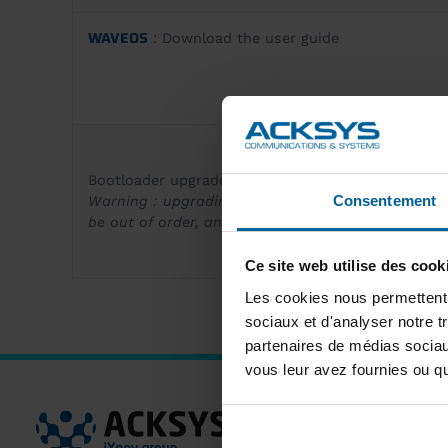
WAVEOS
: Download the user guide
Bootloader upgrade :
concerns only WLn-xROAD_V2 
Consentement
Warning : upgrading the bootloader involves a pote
be out of order, and you will need to return your 
Ce site web utilise des cook
Les cookies nous permettent d
sociaux et d'analyser notre t
partenaires de médias sociaux
vous leur avez fournies ou qu'