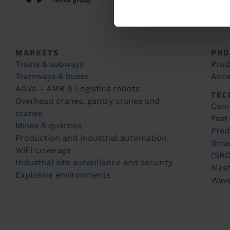
MARKETS
PRO
Trains & subways
Prod
Tramways & buses
Acce
AGVs – AMR & Logistics robots
TEC
Overhead cranes, gantry cranes and
Conn
cranes
Fast
Mines & quarries
Pred
Production and industrial automation
Smar
WiFi coverage
(SRC
Industrial site surveillance and security
Mes
Explosive environments
Wav