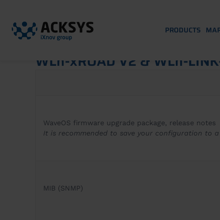
PRODUCTS
MAR
WLn-xROAD V2 & WLn-LINK-
WaveOS firmware upgrade package, release notes
It is recommended to save your configuration to a
MIB (SNMP)