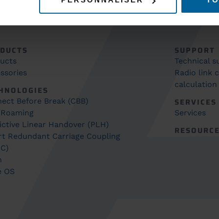
DUCTS
SUPPORT
ucts
Technical 
ssories
Radio link 
calculation
HNOLOGIES
ect Before Break (CBB)
SERVICES
 Roaming
Services
ictive Linear Handover (PLH)
RESOURC
t Redundant Carriage Coupling
C)
h
e OS