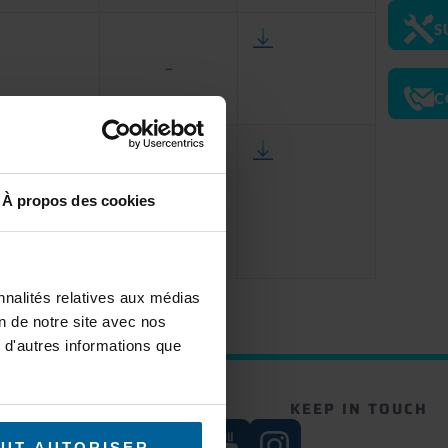
S
–
C
1.6.4.1
À propos des cookies
product will
nnalités relatives aux médias
on de notre site avec nos
 d'autres informations que
UR NEWSLETTER
KEEP IN TOUCH
Subscribe
UT AUTORISER