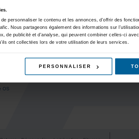
ies.
DUCTS
SUPPORT
ucts
Technical 
e personnaliser le contenu et les annonces, d'offrir des fonctio
ssories
Radio link 
rafic. Nous partageons également des informations sur l'utilisati
calculation
, de publicité et d'analyse, qui peuvent combiner celles-ci avec
HNOLOGIES
ils ont collectées lors de votre utilisation de leurs services.
ect Before Break (CBB)
SERVICES
 Roaming
Services
ictive Linear Handover (PLH)
RESOURC
t Redundant Carriage Coupling
PERSONNALISER
TO
C)
h
e OS