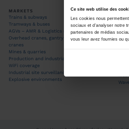
Ce site web utilise des cook
MARKETS
PRO
Trains & subways
Prod
Les cookies nous permettent d
Tramways & buses
Acce
sociaux et d'analyser notre t
AGVs – AMR & Logistics robots
partenaires de médias sociaux
TEC
Overhead cranes, gantry cranes and
vous leur avez fournies ou qu'
Conn
cranes
Fast
Mines & quarries
Pred
Production and industrial automation
Smar
WiFi coverage
(SRC
Industrial site surveillance and security
Mes
Explosive environments
Wav