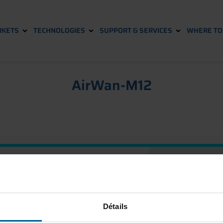
KETS
TECHNOLOGIES
SUPPORT & SERVICES
WHERE TO 
AirWan-M12
SUBSCRIBE TO O
Détails