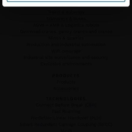
MARKETS
Trains & subways
Tramways & buses
AGVs – AMR & Logistics robots
Overhead cranes, gantry cranes and cranes
Mines & quarries
Production and industrial automation
WiFi coverage
Industrial site surveillance and security
Explosive environments
PRODUCTS
Products
Accessories
TECHNOLOGIES
Connect Before Break (CBB)
Fast Roaming
Predictive Linear Handover (PLH)
Smart Redundant Carriage Coupling (SRCC)
Mesh