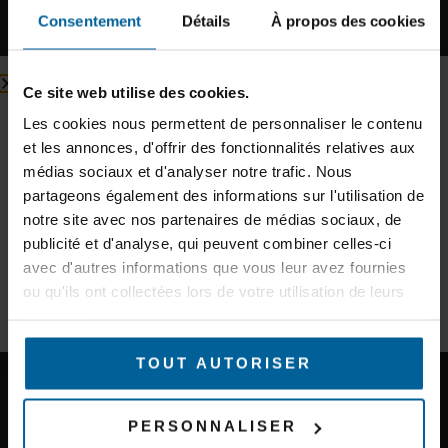
Consentement
Détails
À propos des cookies
Inscription à la newsletter
Ce site web utilise des cookies.
Inscrivez-vous à notre newsletter et recevez des conseils
d’experts et des informations sur les nouveaux produits.
Les cookies nous permettent de personnaliser le contenu
SUBSCRIBE TO OUR NEWSLETTER
et les annonces, d'offrir des fonctionnalités relatives aux
E-mail
médias sociaux et d'analyser notre trafic. Nous
partageons également des informations sur l'utilisation de
notre site avec nos partenaires de médias sociaux, de
Secteur d'activité
publicité et d'analyse, qui peuvent combiner celles-ci
Subscribe
avec d'autres informations que vous leur avez fournies
ou qu'ils ont collectées lors de votre utilisation de leurs
S'INSCRIRE À LA NEWSLETTER
services.
TOUT AUTORISER
KEEP IN TOUCH
PERSONNALISER