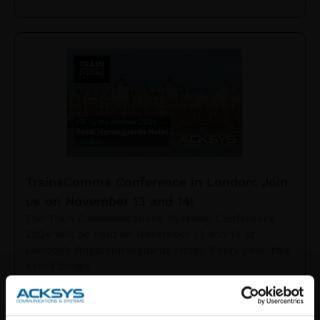
TrainsComms Conference in London: Join
us on November 13 and 14!
The Train Communications Systems Conference
2024 will be held on November 13 and 14 at
London’s Royal Horseguards Hotel. Every year, this
event brings
READ MORE »