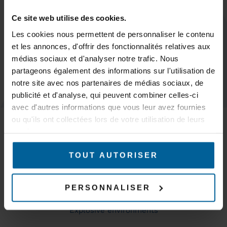
Subscribe
Ce site web utilise des cookies.
Les cookies nous permettent de personnaliser le contenu
et les annonces, d'offrir des fonctionnalités relatives aux
médias sociaux et d'analyser notre trafic. Nous
partageons également des informations sur l'utilisation de
KEEP IN TOUCH
notre site avec nos partenaires de médias sociaux, de
publicité et d'analyse, qui peuvent combiner celles-ci
avec d'autres informations que vous leur avez fournies
MARKETS
ou qu'ils ont collectées lors de votre utilisation de leurs
Trains & subways
services.
Tramways & buses
AGVs – AMR & Logistics robots
Overhead cranes, gantry cranes and cranes
TOUT AUTORISER
Mines & quarries
Production and industrial automation
PERSONNALISER
WiFi coverage
Industrial site surveillance and security
Explosive environments