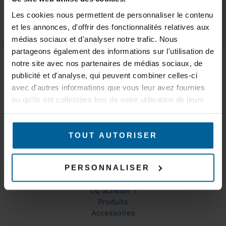
GARDEZ LE
Les cookies nous permettent de personnaliser le contenu
CONTACT
et les annonces, d'offrir des fonctionnalités relatives aux
médias sociaux et d'analyser notre trafic. Nous
MARCHÉS
partageons également des informations sur l'utilisation de
Trains & Métros
notre site avec nos partenaires de médias sociaux, de
Tramways & Bus
publicité et d'analyse, qui peuvent combiner celles-ci
AGV, AMR & robots logistiques
avec d'autres informations que vous leur avez fournies
Ponts roulants, portiques et grues
ou qu'ils ont collectées lors de votre utilisation de leurs
Mines & Carrières
services.
Production et automatisation industrielle
Couverture WiFi
TOUT AUTORISER
Surveillance et Sécurité de sites industriels
Environnements explosifs
Drones & robots
PERSONNALISER
PRODUITS
Où acheter ?
Produits
Accessoires