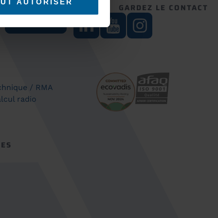
UT AUTORISER
RE NEWSLETTER
GARDEZ LE CONTACT
S'inscrire
chnique / RMA
lcul radio
CES