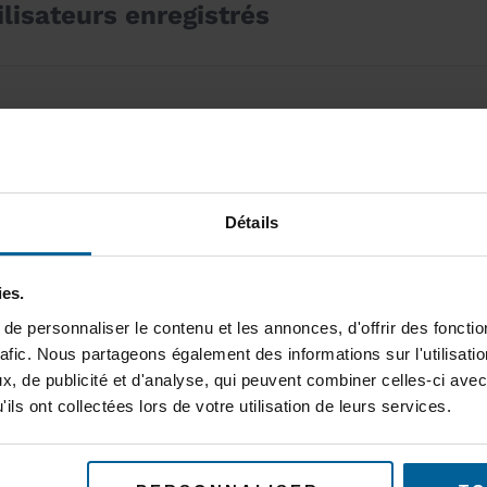
lisateurs enregistrés
Détails
Se souvenir de moi
ies.
Mot de passe oublié ?
Cliquez ici pour réinitiali
e personnaliser le contenu et les annonces, d'offrir des fonctio
Nouvel utilisateur ?
Cliquez ici pour vous inscr
rafic. Nous partageons également des informations sur l'utilisati
, de publicité et d'analyse, qui peuvent combiner celles-ci avec
ils ont collectées lors de votre utilisation de leurs services.