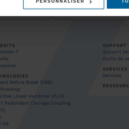
PERSONNALISER
TO
ABONNEZ-VOUS À NOT
DUITS
SUPPORT
cheter ?
Support te
uits
Outils de ca
ssoires
SERVICES
HNOLOGIES
Services
ect Before Break (CBB)
RESSOUR
 Roaming
ictive Linear Handover (PLH)
t Redundant Carriage Coupling
C)
h
e OS