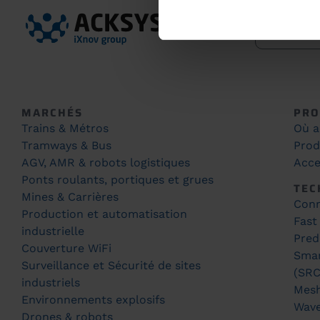
MARCHÉS
PRO
Trains & Métros
Où a
Tramways & Bus
Prod
AGV, AMR & robots logistiques
Acce
Ponts roulants, portiques et grues
TEC
Mines & Carrières
Conn
Production et automatisation
Fast
industrielle
Pred
Couverture WiFi
Smar
Surveillance et Sécurité de sites
(SRC
industriels
Mes
Environnements explosifs
Wav
Drones & robots