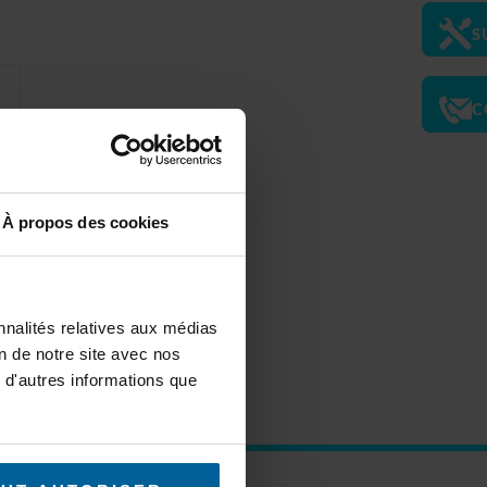
S
C
À propos des cookies
ser
nnalités relatives aux médias
ire
on de notre site avec nos
 d'autres informations que