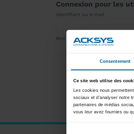
Connexion pour les uti
Identifiant ou e-mail
Mot de passe
Consentement
Ce site web utilise des cook
Les cookies nous permettent d
sociaux et d'analyser notre t
partenaires de médias sociaux
vous leur avez fournies ou qu'