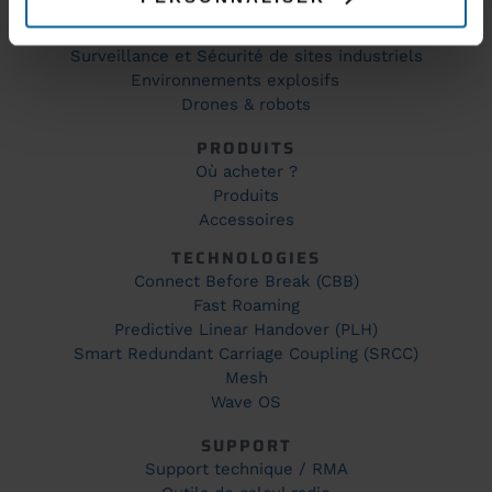
Production et automatisation industrielle
Couverture WiFi
Surveillance et Sécurité de sites industriels
Environnements explosifs
Drones & robots
PRODUITS
Où acheter ?
Produits
Accessoires
TECHNOLOGIES
Connect Before Break (CBB)
Fast Roaming
Predictive Linear Handover (PLH)
Smart Redundant Carriage Coupling (SRCC)
Mesh
Wave OS
SUPPORT
Support technique / RMA