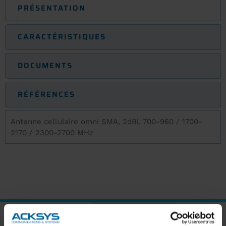
PRÉSENTATION
CARACTÉRISTIQUES
DOCUMENTS
RÉFÉRENCES
Antenne cellulaire omni SMA, 2dBi, 700-960 / 1700-
2170 / 2300-2700 MHz
ABONNEZ-VOUS À NOTRE NEWSLETTER