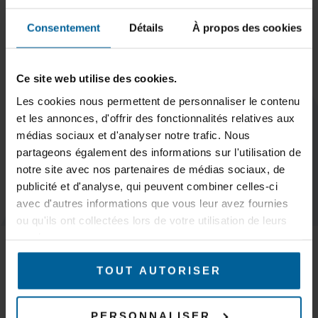
Consentement
Détails
À propos des cookies
Ce site web utilise des cookies.
S'inscrire
Les cookies nous permettent de personnaliser le contenu
et les annonces, d'offrir des fonctionnalités relatives aux
médias sociaux et d'analyser notre trafic. Nous
partageons également des informations sur l'utilisation de
notre site avec nos partenaires de médias sociaux, de
GARDEZ LE
publicité et d'analyse, qui peuvent combiner celles-ci
CONTACT
avec d'autres informations que vous leur avez fournies
ou qu'ils ont collectées lors de votre utilisation de leurs
MARCHÉS
services.
Trains & Métros
Tramways & Bus
TOUT AUTORISER
AGV, AMR & robots logistiques
Ponts roulants, portiques et grues
Mines & Carrières
PERSONNALISER