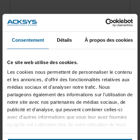
Le produit se décline en deux modèles 2 et 4
ports avec interfaces série 3-en-1 RS232, RS422
et RS485 avec isolation galvanique pour mieux
Consentement
Détails
À propos des cookies
répondre aux contraintes de l’environnement
industriel.
Ce site web utilise des cookies.
Les cookies nous permettent de personnaliser le contenu
et les annonces, d'offrir des fonctionnalités relatives aux
L’installation d’USBPort/x est extrêmement
médias sociaux et d'analyser notre trafic. Nous
simple et instantanée (Plug & Play), les ports
partageons également des informations sur l'utilisation de
série installés sont considérés par le système
notre site avec nos partenaires de médias sociaux, de
d’exploitation exactement comme les ports COM
publicité et d'analyse, qui peuvent combiner celles-ci
série natifs de votre machine.
avec d'autres informations que vous leur avez fournies
ou qu'ils ont collectées lors de votre utilisation de leurs
services.