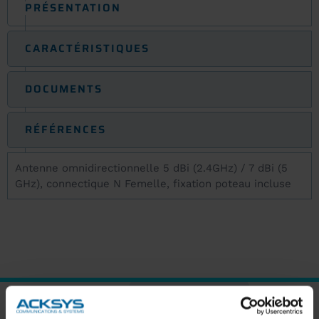
PRÉSENTATION
CARACTÉRISTIQUES
DOCUMENTS
RÉFÉRENCES
Antenne omnidirectionnelle 5 dBi (2.4GHz) / 7 dBi (5
GHz), connectique N Femelle, fixation poteau incluse
ABONNEZ-VOUS À NOTRE NEWSLETTER