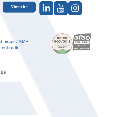
S'inscrire
chnique / RMA
lcul radio
CES