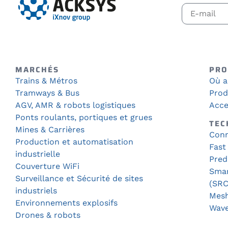
MARCHÉS
PRO
Trains & Métros
Où a
Tramways & Bus
Prod
AGV, AMR & robots logistiques
Acce
Ponts roulants, portiques et grues
TEC
Mines & Carrières
Conn
Production et automatisation
Fast
industrielle
Pred
Couverture WiFi
Smar
Surveillance et Sécurité de sites
(SRC
industriels
Mes
Environnements explosifs
Wav
Drones & robots