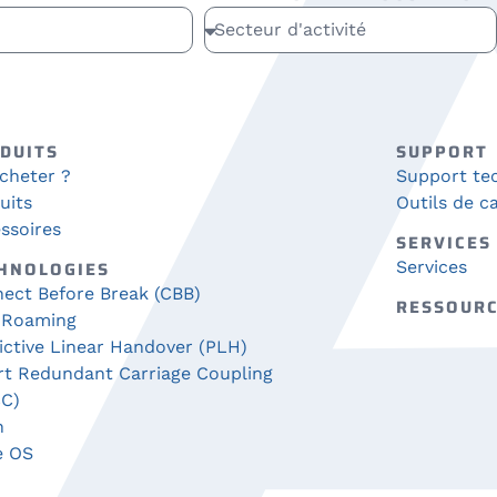
DUITS
SUPPORT
cheter ?
Support te
uits
Outils de ca
ssoires
SERVICES
HNOLOGIES
Services
ect Before Break (CBB)
RESSOUR
 Roaming
ictive Linear Handover (PLH)
t Redundant Carriage Coupling
C)
h
e OS