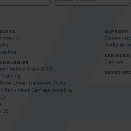
DUITS
SUPPORT
cheter ?
Support te
uits
Outils de ca
ssoires
SERVICES
HNOLOGIES
Services
ect Before Break (CBB)
RESSOUR
 Roaming
ictive Linear Handover (PLH)
t Redundant Carriage Coupling
C)
h
e OS