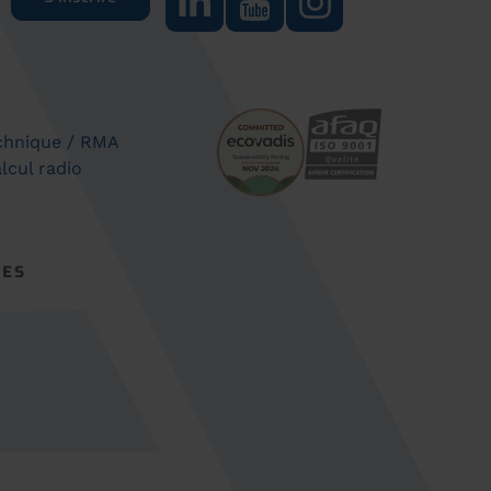
chnique / RMA
lcul radio
CES