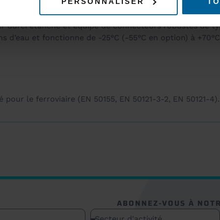
PERSONNALISER
TO
r durci étanche et équipé de connecteurs robustes de typ
ons d’eau et fonctionne de -25°C (-55°C en option) à +70°C
pour le ferroviaire (EN 50155, EN 50121-3-2, EN 50121-4).
ABONNEZ-VOUS À NOT