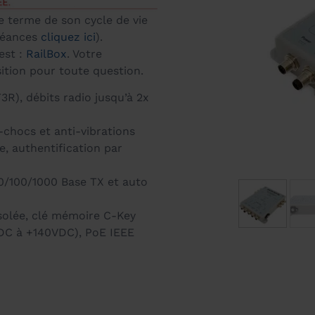
 terme de son cycle de vie
chéances
cliquez ici
).
est :
RailBox
. Votre
ition pour toute question.
R), débits radio jusqu’à 2x
-chocs et anti-vibrations
 authentification par
0/100/1000 Base TX et auto
 isolée, clé mémoire C-Key
VDC à +140VDC), PoE IEEE