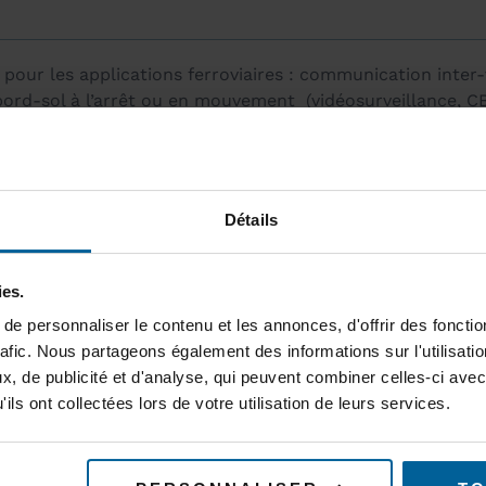
ur les applications ferroviaires : communication inter
bord-sol à l’arrêt ou en mouvement (vidéosurveillance, C
nt adapté pour les communications inter-automates, remon
déosurveillance… en extérieur ou en environnement sévère
Détails
ies.
e personnaliser le contenu et les annonces, d'offrir des fonctio
 802.11n, WLn-ABOARD permet de tirer pleinement profit d
rafic. Nous partageons également des informations sur l'utilisati
une fiabilité du lien radio renforcée.
, de publicité et d'analyse, qui peuvent combiner celles-ci avec
ils ont collectées lors de votre utilisation de leurs services.
e de nombreuses topologies et fonctionnalités : réseaux W
ement simultané en 2,4 et 5 GHz, réseaux maillés (MESH)
ne communication continue entre un véhicule en mouveme