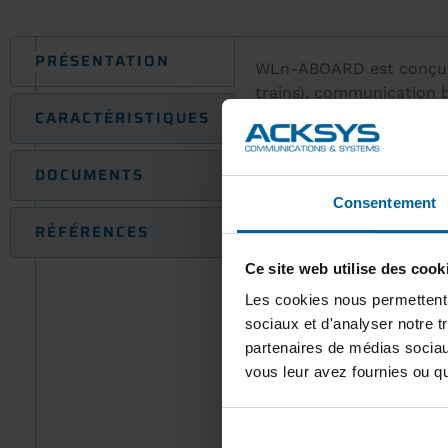
PRÉSENTATION
WLn-ABOARD est conçu po
trains), communication 
CARACTÉRISTIQUES
Il est aussi parfaiteme
DOCUMENTS
commande à distance, vi
Consentement
RÉFÉRENCES
Ce site web utilise des cook
Les cookies nous permettent d
Basé sur la technologie
sociaux et d'analyser notre t
(jusqu’à 2x 300 MBps) et 
partenaires de médias sociaux
vous leur avez fournies ou qu'
Doté de 2 radios il offr
indépendants, fonctionn
mode multicanaux pour u