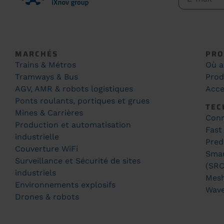
MARCHÉS
PRO
Trains & Métros
Où a
Tramways & Bus
Prod
AGV, AMR & robots logistiques
Acce
Ponts roulants, portiques et grues
TEC
Mines & Carrières
Conn
Production et automatisation
Fast
industrielle
Pred
Couverture WiFi
Smar
Surveillance et Sécurité de sites
(SRC
industriels
Mes
Environnements explosifs
Wav
Drones & robots