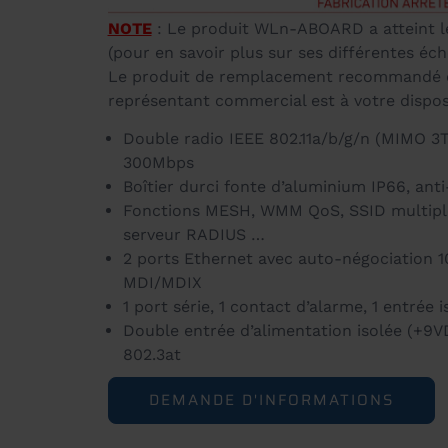
NOTE
: Le produit WLn-ABOARD a atteint le
(pour en savoir plus sur ses différentes é
Le produit de remplacement recommandé 
représentant commercial est à votre dispos
Double radio IEEE 802.11a/b/g/n (MIMO 3T3
300Mbps
Boîtier durci fonte d’aluminium IP66, anti
Fonctions MESH, WMM QoS, SSID multiple,
serveur RADIUS …
2 ports Ethernet avec auto-négociation 1
MDI/MDIX
1 port série, 1 contact d’alarme, 1 entrée
Double entrée d’alimentation isolée (+9
802.3at
DEMANDE D'INFORMATIONS