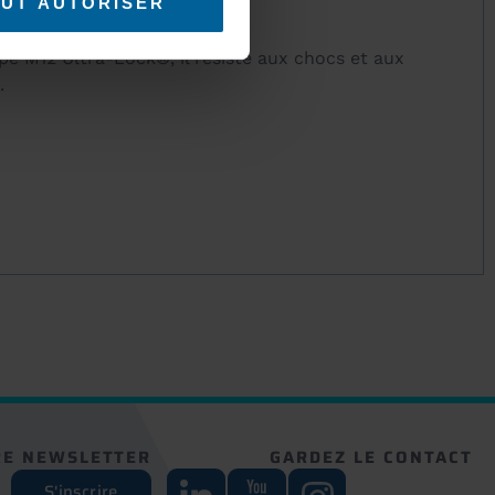
UT AUTORISER
e M12 Ultra-Lock®, il résiste aux chocs et aux
.
RE NEWSLETTER
GARDEZ LE CONTACT
S'inscrire