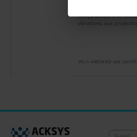
Conçu autour d’un boitie
vibrations, aux projecti
WLn-ABOARD est certifié 