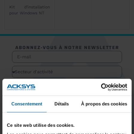
Kit d’installation
pour Windows NT
ABONNEZ-VOUS À NOTRE NEWSLETTER
S'inscrire
Consentement
Détails
À propos des cookies
Ce site web utilise des cookies.
GARDEZ LE
CONTACT