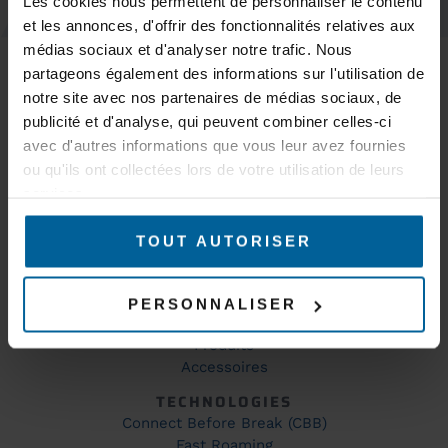
Les cookies nous permettent de personnaliser le contenu
et les annonces, d'offrir des fonctionnalités relatives aux
MARCHÉS
médias sociaux et d'analyser notre trafic. Nous
Trains & Métros
partageons également des informations sur l'utilisation de
Tramways & Bus
notre site avec nos partenaires de médias sociaux, de
AGV, AMR & robots logistiques
publicité et d'analyse, qui peuvent combiner celles-ci
Ponts roulants, portiques et grues
avec d'autres informations que vous leur avez fournies
Mines & Carrières
ou qu'ils ont collectées lors de votre utilisation de leurs
Production et automatisation industrielle
services.
Couverture WiFi
Surveillance et Sécurité de sites industriels
Environnements explosifs
TOUT AUTORISER
Drones & robots
PRODUITS
PERSONNALISER
Où acheter ?
Produits
Accessoires
TECHNOLOGIES
Connect Before Break (CBB)
Fast Roaming