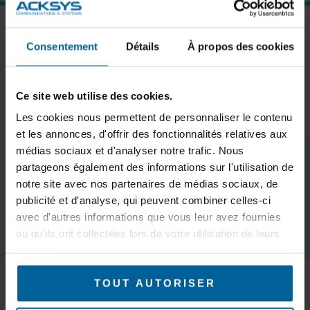
ABONNEZ-VOUS À NOTRE NEWSLETTER
Consentement
Détails
À propos des cookies
Ce site web utilise des cookies.
Les cookies nous permettent de personnaliser le contenu
S'inscrire
et les annonces, d'offrir des fonctionnalités relatives aux
médias sociaux et d'analyser notre trafic. Nous
partageons également des informations sur l'utilisation de
notre site avec nos partenaires de médias sociaux, de
publicité et d'analyse, qui peuvent combiner celles-ci
GARDEZ LE
avec d'autres informations que vous leur avez fournies
CONTACT
ou qu'ils ont collectées lors de votre utilisation de leurs
services.
MARCHÉS
Trains & Métros
TOUT AUTORISER
Tramways & Bus
AGV, AMR & robots logistiques