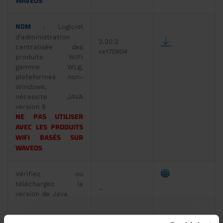
WAVEOS
NDM
: Logiciel
d’administration
2.20.2
centralisée des
vx170904
produits WiFi
gamme WLg,
plateformes non-
Windows,
nécessite JAVA
version 6
NE PAS UTILISER
AVEC LES PRODUITS
WIFI BASÉS SUR
WAVEOS
Vérifiez ou
téléchargez la
–
version de Java