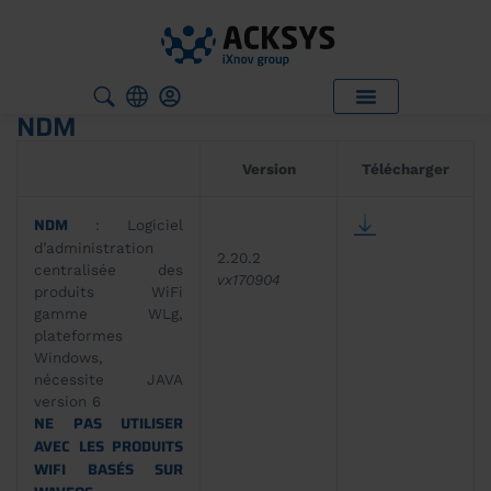
NDM
Version
Télécharger
NDM
: Logiciel
d’administration
2.20.2
centralisée des
vx170904
produits WiFi
gamme WLg,
plateformes
Windows,
nécessite JAVA
version 6
NE PAS UTILISER
AVEC LES PRODUITS
WIFI BASÉS SUR