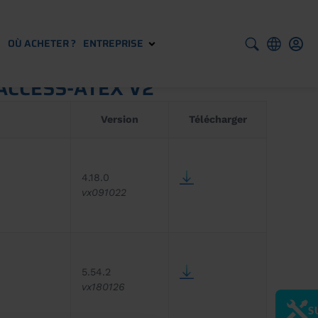
S
OÙ ACHETER ?
ENTREPRISE
ACCESS-ATEX V2
Version
Télécharger
4.18.0
vx091022
5.54.2
vx180126
S