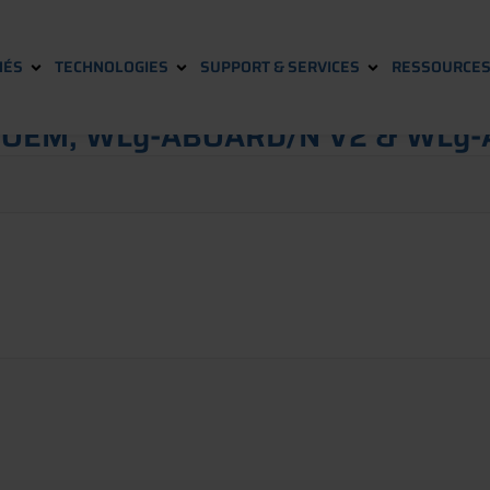
HÉS
TECHNOLOGIES
SUPPORT & SERVICES
RESSOURCE
K-OEM, WLg-ABOARD/N V2 & WLg-