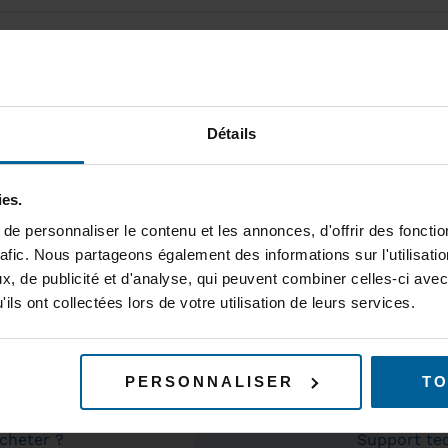
Détails
ies.
e personnaliser le contenu et les annonces, d'offrir des fonctio
rafic. Nous partageons également des informations sur l'utilisati
ABONNEZ-VOUS À NOT
, de publicité et d'analyse, qui peuvent combiner celles-ci avec
ils ont collectées lors de votre utilisation de leurs services.
PERSONNALISER
TO
DUITS
SUPPORT
cheter ?
Support te