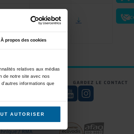
C
2.22.0
vx160129
À propos des cookies
nnalités relatives aux médias
on de notre site avec nos
RE NEWSLETTER
GARDEZ LE CONTACT
 d'autres informations que
S'inscrire
UT AUTORISER
chnique / RMA