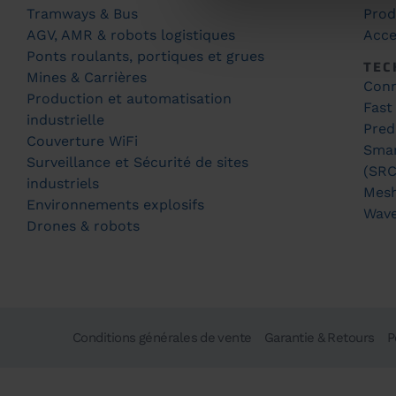
Tramways & Bus
Prod
AGV, AMR & robots logistiques
Acce
Ponts roulants, portiques et grues
TEC
Mines & Carrières
Conn
Production et automatisation
Fast
industrielle
Pred
Couverture WiFi
Smar
Surveillance et Sécurité de sites
(SRC
industriels
Mes
Environnements explosifs
Wav
Drones & robots
Conditions générales de vente
Garantie & Retours
P