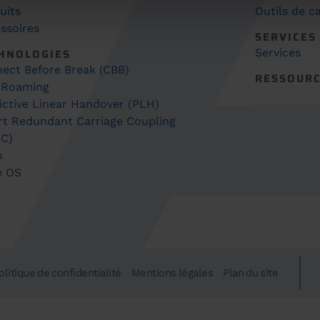
uits
Outils de ca
ssoires
SERVICES
HNOLOGIES
Services
ect Before Break (CBB)
RESSOUR
 Roaming
ictive Linear Handover (PLH)
t Redundant Carriage Coupling
C)
h
e OS
olitique de confidentialité
Mentions légales
Plan du site