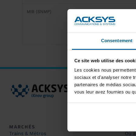
MIB (SNMP)
Consentement
Ce site web utilise des cook
Les cookies nous permettent d
sociaux et d'analyser notre t
partenaires de médias sociaux
vous leur avez fournies ou qu'
MARCHÉS
PRO
Trains & Métros
Où a