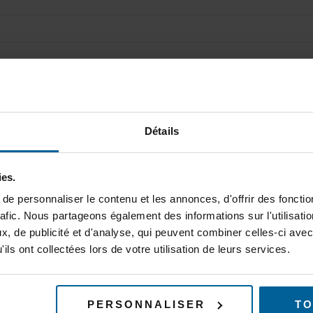
Se souvenir de moi
Détails
Mot de passe oublié ?
Cliquez ici pour réinitiali
Nouvel utilisateur ?
Cliquez ici pour vous inscr
ies.
e personnaliser le contenu et les annonces, d'offrir des fonctio
rafic. Nous partageons également des informations sur l'utilisati
, de publicité et d'analyse, qui peuvent combiner celles-ci avec
ils ont collectées lors de votre utilisation de leurs services.
ABONNEZ-VOUS À NOT
PERSONNALISER
TO