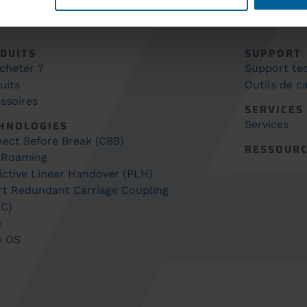
DUITS
SUPPORT
cheter ?
Support te
uits
Outils de ca
ssoires
SERVICES
HNOLOGIES
Services
ect Before Break (CBB)
RESSOUR
 Roaming
ictive Linear Handover (PLH)
t Redundant Carriage Coupling
C)
h
e OS