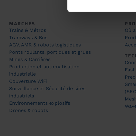
MARCHÉS
PRO
Trains & Métros
Où a
Tramways & Bus
Prod
AGV, AMR & robots logistiques
Acce
Ponts roulants, portiques et grues
TEC
Mines & Carrières
Conn
Production et automatisation
Fast
industrielle
Pred
Couverture WiFi
Smar
Surveillance et Sécurité de sites
(SRC
industriels
Mes
Environnements explosifs
Wav
Drones & robots