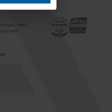
chnique / RMA
lcul radio
CES