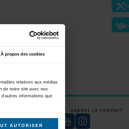
S
C
À propos des cookies
ser
ire
nnalités relatives aux médias
on de notre site avec nos
 d'autres informations que
RE NEWSLETTER
GARDEZ LE CONTACT
S'inscrire
UT AUTORISER