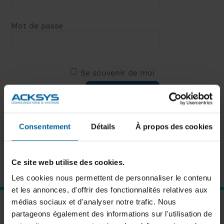
Mot de passe
Se souvenir de moi
Mot de passe oublié ?
Cliquez ici
Consentement
Détails
À propos des cookies
pour réinitialiser
Nouvel utilisateur ?
Cliquez ici pour
vous inscrire
Ce site web utilise des cookies.
Les cookies nous permettent de personnaliser le contenu
et les annonces, d'offrir des fonctionnalités relatives aux
médias sociaux et d'analyser notre trafic. Nous
ABONNEZ-VOUS À NOTRE NEWSLETTER
partageons également des informations sur l'utilisation de