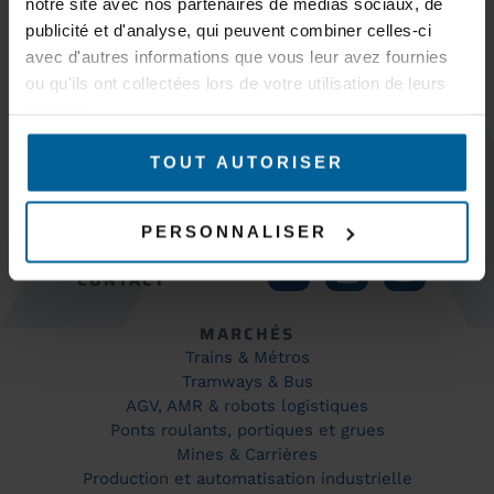
notre site avec nos partenaires de médias sociaux, de
publicité et d'analyse, qui peuvent combiner celles-ci
avec d'autres informations que vous leur avez fournies
ou qu'ils ont collectées lors de votre utilisation de leurs
S'inscrire
services.
TOUT AUTORISER
PERSONNALISER
GARDEZ LE
CONTACT
MARCHÉS
Trains & Métros
Tramways & Bus
AGV, AMR & robots logistiques
Ponts roulants, portiques et grues
Mines & Carrières
Production et automatisation industrielle