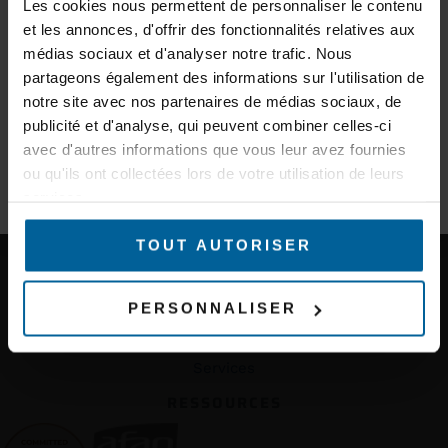
d’experts et des informations sur les nouveaux produits.
Les cookies nous permettent de personnaliser le contenu
Où acheter ?
et les annonces, d'offrir des fonctionnalités relatives aux
Produits
E-mail
médias sociaux et d'analyser notre trafic. Nous
Accessoires
partageons également des informations sur l'utilisation de
TECHNOLOGIES
notre site avec nos partenaires de médias sociaux, de
Secteur d'activité
Connect Before Break (CBB)
publicité et d'analyse, qui peuvent combiner celles-ci
Fast Roaming
avec d'autres informations que vous leur avez fournies
Predictive Linear Handover (PLH)
ou qu'ils ont collectées lors de votre utilisation de leurs
Smart Redundant Carriage Coupling (SRCC)
S'INSCRIRE À LA NEWSLETTER
services.
Mesh
Wave OS
TOUT AUTORISER
SUPPORT
Support technique / RMA
PERSONNALISER
Outils de calcul radio
SERVICES
Services
RESSOURCES