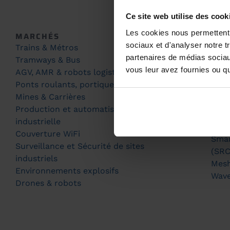
Ce site web utilise des cook
Les cookies nous permettent d
MARCHÉS
PRO
sociaux et d'analyser notre t
Trains & Métros
Où a
partenaires de médias sociaux
Tramways & Bus
Prod
vous leur avez fournies ou qu'
AGV, AMR & robots logistiques
Acce
Ponts roulants, portiques et grues
TEC
Mines & Carrières
Conn
Production et automatisation
Fast
industrielle
Pred
Couverture WiFi
Smar
Surveillance et Sécurité de sites
(SRC
industriels
Mes
Environnements explosifs
Wav
Drones & robots