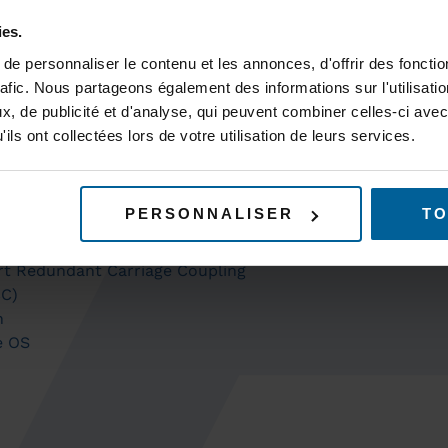
ies.
e personnaliser le contenu et les annonces, d'offrir des fonctio
DUITS
SUPPORT
rafic. Nous partageons également des informations sur l'utilisati
cheter ?
Support te
, de publicité et d'analyse, qui peuvent combiner celles-ci avec
uits
Outils de ca
ils ont collectées lors de votre utilisation de leurs services.
ssoires
SERVICES
HNOLOGIES
Services
ect Before Break (CBB)
RESSOUR
PERSONNALISER
TO
 Roaming
ictive Linear Handover (PLH)
t Redundant Carriage Coupling
C)
h
e OS