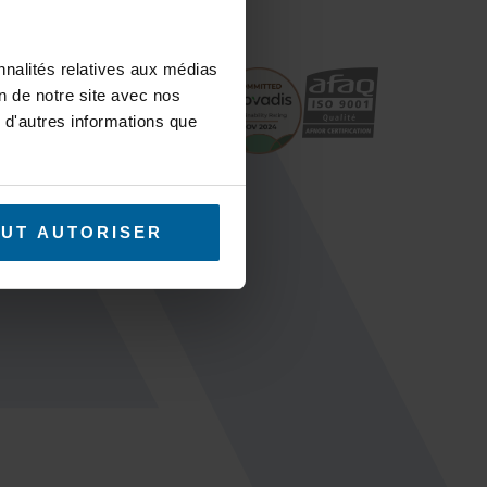
nnalités relatives aux médias
on de notre site avec nos
chnique / RMA
 d'autres informations que
lcul radio
CES
UT AUTORISER