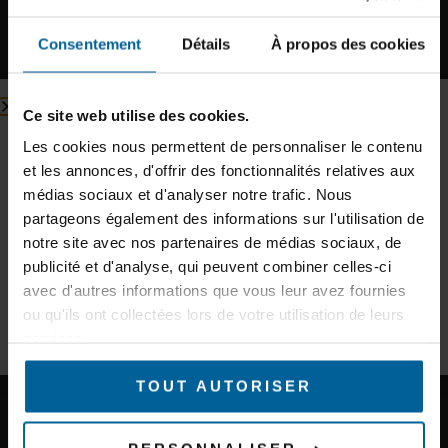
Consentement
Détails
À propos des cookies
Inscription à la newsletter
Ce site web utilise des cookies.
Inscrivez-vous à notre newsletter et recevez des conseils
d’experts et des informations sur les nouveaux produits.
Les cookies nous permettent de personnaliser le contenu
et les annonces, d'offrir des fonctionnalités relatives aux
E-mail
médias sociaux et d'analyser notre trafic. Nous
partageons également des informations sur l'utilisation de
notre site avec nos partenaires de médias sociaux, de
Secteur d'activité
Conférence TrainsComms à Londres :
publicité et d'analyse, qui peuvent combiner celles-ci
Retrouvez-nous les 13 et 14 novembre !
avec d'autres informations que vous leur avez fournies
Train Communications Systems Conference 2024
ou qu'ils ont collectées lors de votre utilisation de leurs
se tiendra les 13 et 14 novembre au Royal
S'INSCRIRE À LA NEWSLETTER
services.
Horseguards Hotel de Londres. Cet événement
réunit chaque année les
TOUT AUTORISER
LIRE LA SUITE »