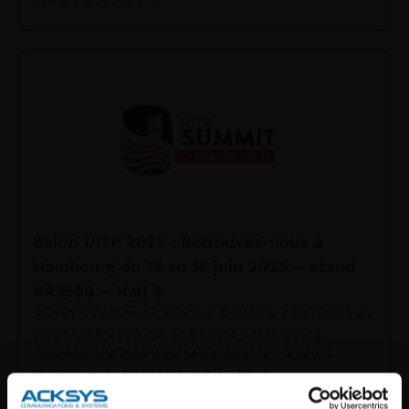
LIRE LA SUITE »
Salon UITP 2025 : Retrouvez-nous à
Hambourg du 15 au 18 juin 2025 – stand
#A3580 – Hall 3
ACKSYS Communications & Systems participera au
salon UITP 2025 qui se tiendra à Hambourg,
l’événement incontournable pour les acteurs
mondiaux du transport public. Nous
LIRE LA SUITE »