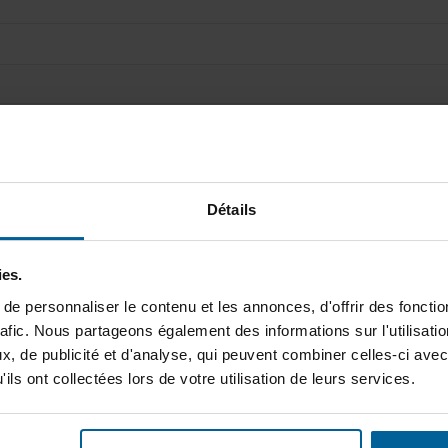
Se souvenir de moi
Détails
Mot de passe oublié ?
Cliquez ici pour réinitiali
Nouvel utilisateur ?
Cliquez ici pour vous inscr
ies.
e personnaliser le contenu et les annonces, d'offrir des fonctio
rafic. Nous partageons également des informations sur l'utilisati
, de publicité et d'analyse, qui peuvent combiner celles-ci avec
ils ont collectées lors de votre utilisation de leurs services.
ABONNEZ-VOUS À NOT