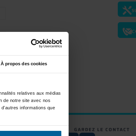
S
C
À propos des cookies
ser
ire
nnalités relatives aux médias
on de notre site avec nos
 d'autres informations que
RE NEWSLETTER
GARDEZ LE CONTACT