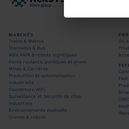
MARCHÉS
PRO
Trains & Métros
Où a
Tramways & Bus
Prod
AGV, AMR & robots logistiques
Acce
Ponts roulants, portiques et grues
TEC
Mines & Carrières
Conn
Production et automatisation
Fast
industrielle
Pred
Couverture WiFi
Smar
Surveillance et Sécurité de sites
(SRC
industriels
Mes
Environnements explosifs
Wav
Drones & robots