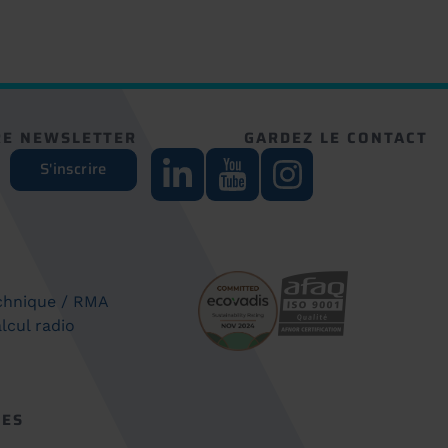
RE NEWSLETTER
GARDEZ LE CONTACT
S'inscrire
chnique / RMA
lcul radio
CES