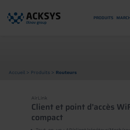
PRODUITS
MARC
Accueil
>
Produits
>
Routeurs
AirLink
Client et point d’accès WiF
compact
Tout-en-un : AP/client/répéteur/Mesh/ro