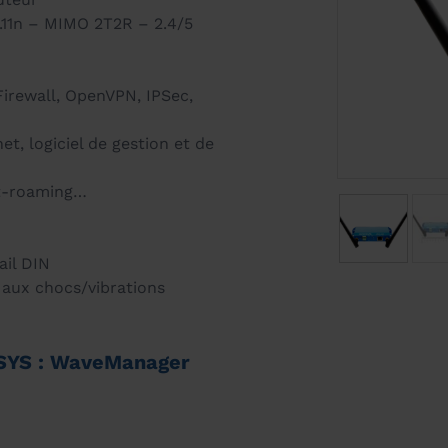
.11n – MIMO 2T2R – 2.4/5
Firewall, OpenVPN, IPSec,
et, logiciel de gestion et de
st-roaming…
ail DIN
 aux chocs/vibrations
KSYS : WaveManager