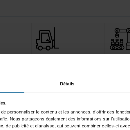
APPLICATIONS
AGVs, AMRs, Robots…
Automatismes industriel
Accès à distance
Détails
ies.
aticité
: son faible encombrement, son système de fixation
e personnaliser le contenu et les annonces, d'offrir des fonctio
égration dans un coffret ou dans des endroits exigus, il 
rafic. Nous partageons également des informations sur l'utilisati
, de publicité et d'analyse, qui peuvent combiner celles-ci avec