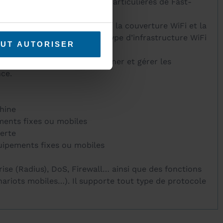
rations et ses performances particulières de Fast-
er en MIMO et ainsi renforcer la couverture WiFi et la
érateurs…), et ce avec tout type d’infrastructure WiFi
UT AUTORISER
onfigurer, surveiller, dépanner et gérer les
ce.
hine
ments fixes ou mobiles
erte
uipements fixes ou mobiles
ise (Radius), DoS, Firewall… ainsi que des fonctions
hariots mobiles…). Il supporte tout type de protocole