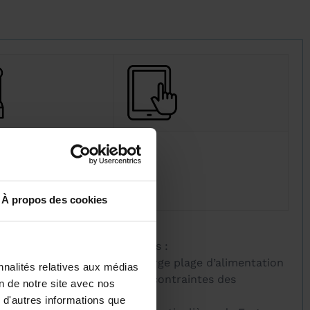
s
À propos des cookies
 (mural ou rail Din) et sa large plage d’alimentation
nnalités relatives aux médias
répond donc parfaitement aux contraintes des
on de notre site avec nos
 d'autres informations que