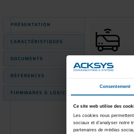
PRÉSENTATION
CARACTÉRISTIQUES
DOCUMENTS
RÉFÉRENCES
Consentement
FIRMWARES & LOGICIELS
Ce site web utilise des cook
– Compacité et pr
Les cookies nous permettent d
facilitent son int
sociaux et d'analyser notre t
partenaires de médias sociaux