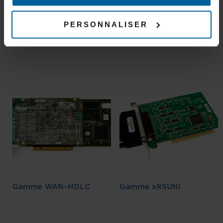
PERSONNALISER
Gamme MCX/BP
Gamme UNXUNI
Gamme WAN-HDLC
Gamme xRSUNI